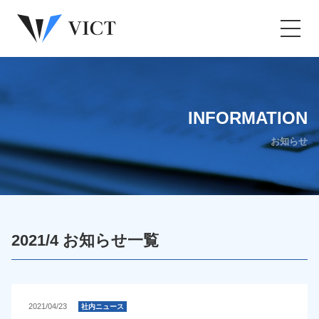
CONTACT
INFORMATION
BUSINESS
COMPANY
RECRUIT
HOME
BLOG
お問い合わせ
スタッフブログ
会社案内
事業内容
お知らせ
採用情報
ホーム
INFORMATION
お知らせ
2021/4 お知らせ一覧
2021/04/23
社内ニュース